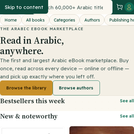
eKtab
Skip to content
Search
books
Home
All books
Categories
Authors
Publishing h
THE ARABIC EBOOK MARKETPLACE
Read in Arabic,
anywhere.
The first and largest Arabic eBook marketplace. Buy
once, read across every device — online or offline —
and pick up exactly where you left off.
Browse the library
Browse authors
Bestsellers this week
See all
New & noteworthy
See all